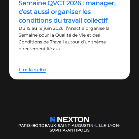
Semaine QVCT 2026 : manager,
c’est aussi organiser les
conditions du travail collectif
Du 15 au 19 juin 2026, l’Anact a organisé la
Semaine pour la Qualité de Vie et des
Conditions de Travail autour d’un thème
directement lié aux…
Lire la suite
·
·
·
·
·
PARIS
BORDEAUX
SAINT-AUGUSTIN
LILLE
LYON
SOPHIA-ANTIPOLIS