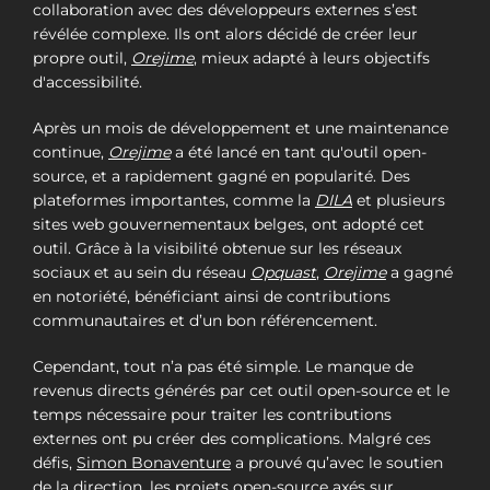
collaboration avec des développeurs externes s’est
révélée complexe. Ils ont alors décidé de créer leur
propre outil,
Orejime
, mieux adapté à leurs objectifs
d'accessibilité.
Après un mois de développement et une maintenance
continue,
Orejime
a été lancé en tant qu'outil open-
source, et a rapidement gagné en popularité. Des
plateformes importantes, comme la
DILA
et plusieurs
sites web gouvernementaux belges, ont adopté cet
outil. Grâce à la visibilité obtenue sur les réseaux
sociaux et au sein du réseau
Opquast
,
Orejime
a gagné
en notoriété, bénéficiant ainsi de contributions
communautaires et d’un bon référencement.
Cependant, tout n’a pas été simple. Le manque de
revenus directs générés par cet outil open-source et le
temps nécessaire pour traiter les contributions
externes ont pu créer des complications. Malgré ces
défis,
Simon Bonaventure
a prouvé qu’avec le soutien
de la direction, les projets open-source axés sur