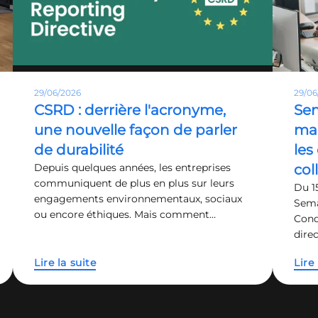
29/06/2026
29/06
CSRD : derrière l'acronyme,
Sem
une nouvelle façon de parler
man
de durabilité
les
Depuis quelques années, les entreprises
col
communiquent de plus en plus sur leurs
Du 15
engagements environnementaux, sociaux
Sema
ou encore éthiques. Mais comment…
Cond
dire
Lire la suite
Lire 