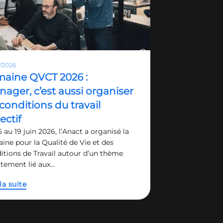
/2026
aine QVCT 2026 :
ager, c’est aussi organiser
 conditions du travail
lectif
 au 19 juin 2026, l’Anact a organisé la
ine pour la Qualité de Vie et des
itions de Travail autour d’un thème
ctement lié aux…
la suite