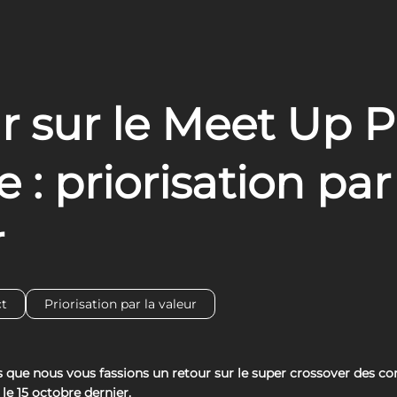
r sur le Meet Up P
e : priorisation par
r
t
Priorisation par la valeur
ps que nous vous fassions un retour sur le super crossover des
 le 15 octobre dernier.