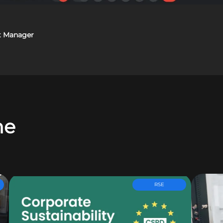
ct Manager
ne
RSE