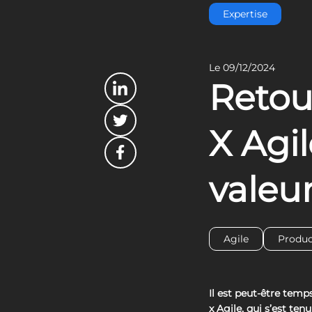
Expertise
Le 09/12/2024
Retou
X Agil
valeu
Agile
Produc
Il est peut-être tem
x Agile, qui s’est tenu